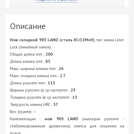
Описание
Нож складной 905 LAND (сталь 8Cr13MoV)
, тип замка Liner
Lock (линейный замок).
Общая длина mm :
200
Длина клинка mm :
85
Макс. ширина клинка mm :
26
Макс. толщина клинка mm :
2.7
Длина рукояти mm :
115
Ширина рукояти (в ср.части)mm :
25
Толщина рукояти (в ср.части)mm :
15
Твердость клинка HRC :
57
Вес (грамм) :
-
Комплектация :
нож 905 LAND
(накладки рукояти -
стабилизированная древесина), клипса для ношения на
поясе.