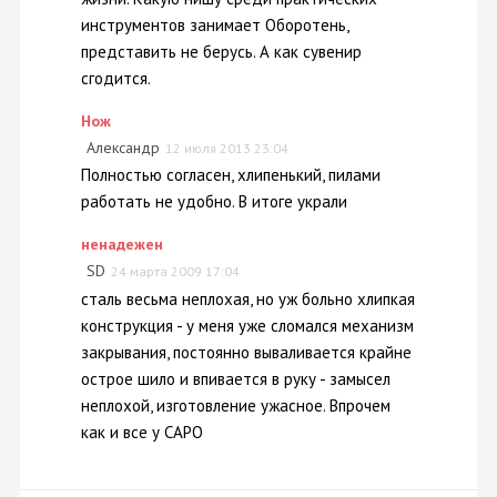
инструментов занимает Оборотень,
представить не берусь. А как сувенир
сгодится.
Нож
Александр
12 июля 2013 23:04
Полностью согласен, хлипенький, пилами
работать не удобно. В итоге украли
ненадежен
SD
24 марта 2009 17:04
сталь весьма неплохая, но уж больно хлипкая
конструкция - у меня уже сломался механизм
закрывания, постоянно вываливается крайне
острое шило и впивается в руку - замысел
неплохой, изготовление ужасное. Впрочем
как и все у САРО