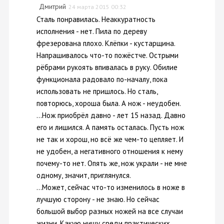
Дмитрий
24 марта 2015 00:32
Сталь понравилась. Неаккуратность
исполнения - нет. Пила по дереву
фрезерована плохо. Клёпки - кустарщина.
Напрашивалось что-то пожёстче. Острыми
рёбрами рукоять впивалась в руку. Обилие
функционала радовало по-началу, пока
использовать не пришлось. Но сталь,
повторюсь, хороша была. А нож - неудобен.
...Нож приобрёл давно - лет 15 назад. Давно
его и лишился. А память осталась. Пусть нож
не так и хорош, но всё же чем-то цепляет. И
не удобен, а негативного отношения к нему
почему-то нет. Опять же, нож украли - не мне
одному, значит, приглянулся.
...Может, сейчас что-то изменилось в ноже в
лучшую сторону - не знаю. Но сейчас
большой выбор разных ножей на все случаи
жизни. Какую нишу среди практических