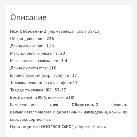
Описание
Нож Оборотень-2
(нержавеющая сталь 65x13)
Общая длина mm :
226
Длина клинка mm :
116
Макс. ширина клинка mm :
30
Макс. толщина клинка mm :
3.4
Длина рукояти mm :
110
Ширина рукояти (в ср.части)mm :
37
Толщина рукояти (в ср.части)mm:
17
Твердость клинка HRC :
55-57
Вес (грамм) :
280
(с ножнами
330
)
Комплектация:
нож Оборотень-2
(рукоять
цельнометаллическая с деревянными накладками), ножны из
кордуры, сертификат.
Производитель:
ООО "ЗСН САРО"
, г.Ворсма, Россия.