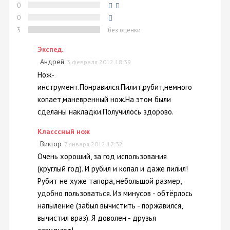
0
0
3
без оценки
Экспед.
Андрей
3 февраля 2012 18:39
Нож-
инструмент.Понравился.Пилит,рубит,немного
копает,маневренный нож.На этом были
сделаны накладки.Получилось здорово.
Класссный нож
Виктор
7 января 2012 17:32
Очень хороший, за год использования
(круглый год). И рубил и копал и даже пилил!
Рубит не хуже тапора, небольшой размер,
удобно пользоваться. Из минусов - обтёрлось
напыление (забыл вычистить - поржавился,
вычистил враз). Я доволен - друзья