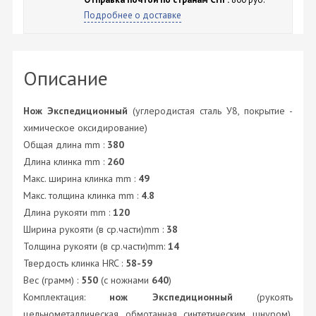
Подробнее о доставке
Описание
Нож Экспедиционный
(углеродистая сталь У8, покрытие -
химическое оксидирование)
Общая длина mm :
380
Длина клинка mm :
260
Макс. ширина клинка mm :
49
Макс. толщина клинка mm :
4.8
Длина рукояти mm :
120
Ширина рукояти (в ср.части)mm :
38
Толщина рукояти (в ср.части)mm:
14
Твердость клинка HRC :
58-59
Вес (грамм) :
550
(с ножнами
640
)
Комплектация:
нож Экспедиционный
(рукоять
цельнометаллическая обмотанная синтетическим шнуром),