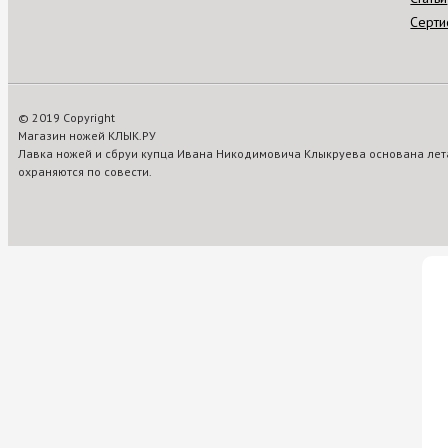
Серти
© 2019 Copyright
Магазин ножей КЛЫК.РУ
Лавка ножей и сбруи купца Ивана Никодимовича Клыкруева основана лета
охраняются по совести.