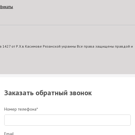
фикаты
 1427 от Р.Х.в Касимове Рязанской украины Все права защищены правдой и
Заказать обратный звонок
Номер телефона*
Email