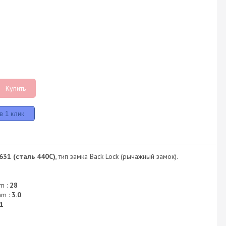
Купить
631 (сталь 440C)
, тип замка Back Lock (рычажный замок).
m :
28
mm :
3.0
1