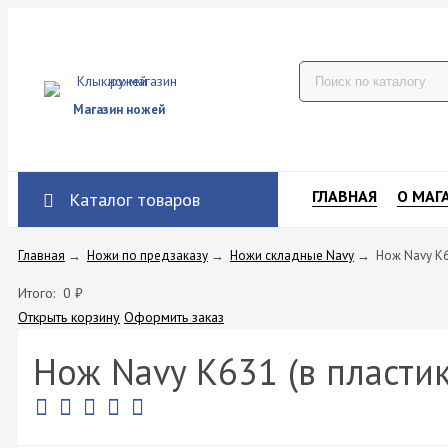
Магазин ножей
ГЛАВНАЯ
О МАГ
Каталог товаров
Главная
→
Ножи по предзаказу
→
Ножи складные Navy
→
Нож Navy K6
Итого:
0
₽
Открыть корзину
Оформить заказ
Нож Navy K631 (в пласти