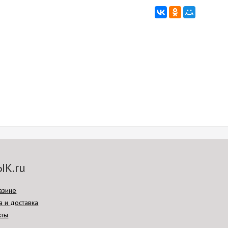
ЫК.ru
азине
а и доставка
кты