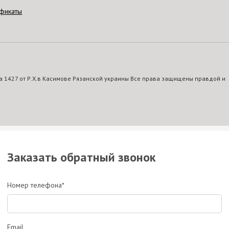
фикаты
 1427 от Р.Х.в Касимове Рязанской украины Все права защищены правдой и
Заказать обратный звонок
Номер телефона*
Email