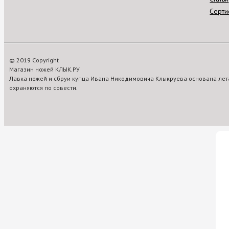
Серти
© 2019 Copyright
Магазин ножей КЛЫК.РУ
Лавка ножей и сбруи купца Ивана Никодимовича Клыкруева основана лета
охраняются по совести.