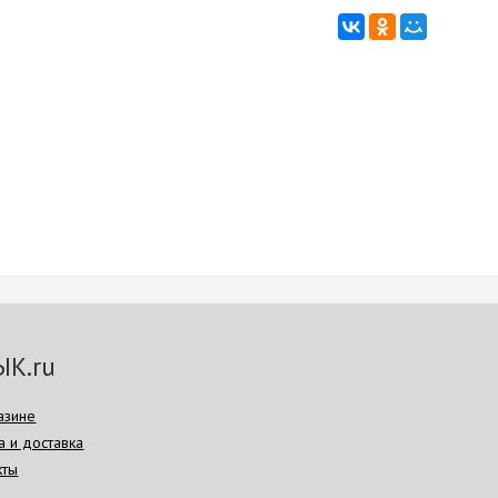
ЫК.ru
азине
а и доставка
кты