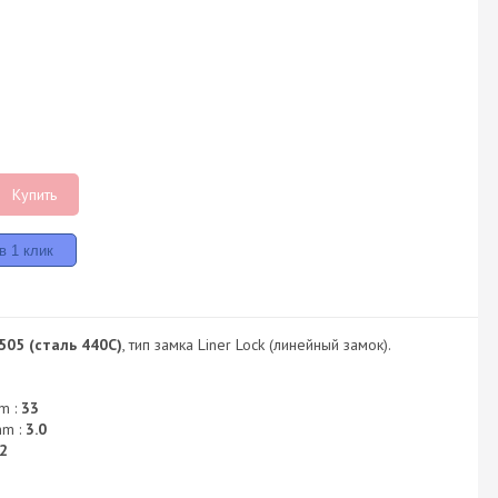
Купить
505 (сталь 440C)
, тип замка Liner Lock (линейный замок).
m :
33
mm :
3.0
2