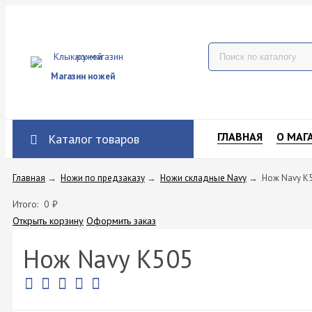
Магазин ножей
ГЛАВНАЯ
О МАГ
Каталог товаров
Главная
→
Ножи по предзаказу
→
Ножи складные Navy
→
Нож Navy K
Итого:
0
₽
Открыть корзину
Оформить заказ
Нож Navy K505