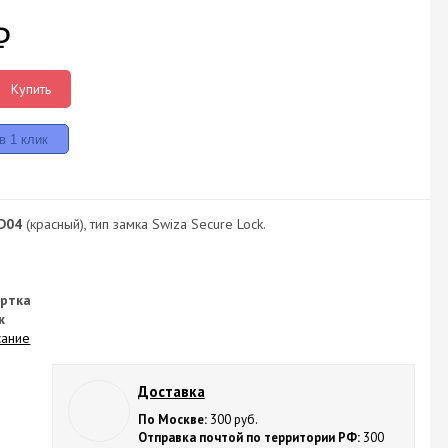
₽
Купить
D04
(красный), тип замка Swiza Secure Lock.
ертка
ж
сание
Доставка
По Москве:
300 руб.
Отправка почтой по территории РФ:
300