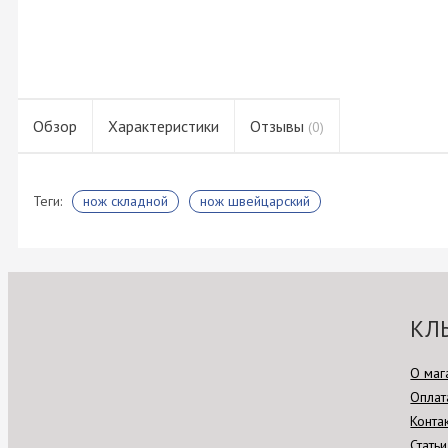
Обзор
Характеристики
Отзывы
(0)
Теги:
нож складной
нож швейцарский
КЛ
О маг
Оплат
Конта
Статьи