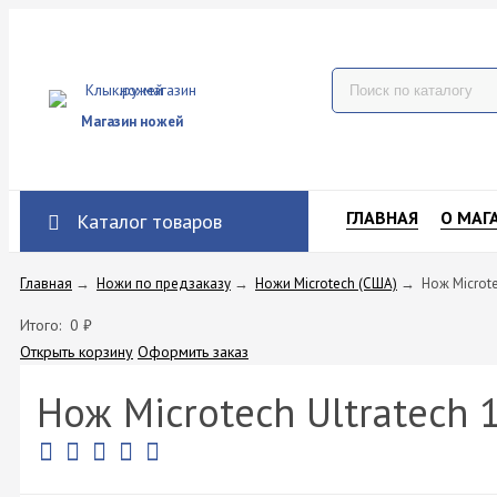
Магазин ножей
ГЛАВНАЯ
О МАГ
Каталог товаров
Главная
→
Ножи по предзаказу
→
Ножи Microtech (США)
→
Нож Microte
Итого:
0
₽
Открыть корзину
Оформить заказ
Нож Microtech Ultratech 