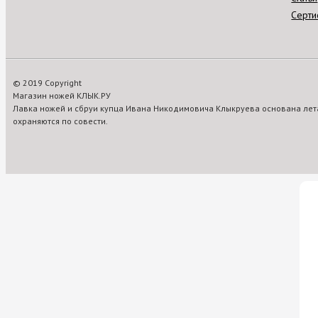
Серти
© 2019 Copyright
Магазин ножей КЛЫК.РУ
Лавка ножей и сбруи купца Ивана Никодимовича Клыкруева основана лета
охраняются по совести.