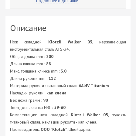
Подробнее о доставке
Описание
Нож складной
Klotzli Walker 05
, нержавеющая
инструментальная сталь ATS-34.
Общая длина mm :
200
Длина клинка mm :
88
Макс. толщина клинка mm :
3.0
Длина рукояти mm :
112
Материал рукояти : титановый сплав
6Al4V Titanium
Накладки рукояти :
кап клена
Вес ножа грамм :
90
Твердость клинка HRC :
59-60
Комплектация: нож складной
Klotzli Walker 05
, рукоять
титановый сплав, накладки рукояти - кап клена.
Производитель:
ООО "Klotzli"
, Швейцария.