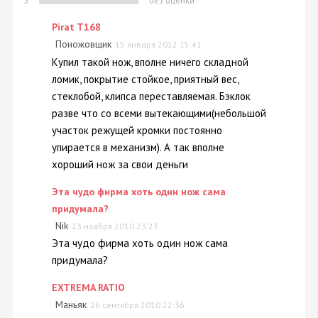
3
без оценки
Pirat T168
Поножовщик
15 января 2012 15:41
Купил такой нож, вполне ничего складной
ломик, покрытие стойкое, приятный вес,
стеклобой, клипса переставляемая. Бэклок
разве что со всеми вытекающими(небольшой
участок режущей кромки постоянно
упирается в механизм). А так вполне
хороший нож за свои деньги
Эта чудо фирма хоть один нож сама
придумала?
Nik
23 ноября 2010 23:23
Эта чудо фирма хоть один нож сама
придумала?
EXTREMA RATIO
Маньяк
26 сентября 2010 22:36