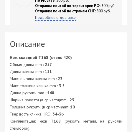
По Москве:
300 руб.
Отправка почтой по территории РФ:
300 руб
Отправка почтой по странам СНГ:
800 руб.
Подробнее о доставке
Описание
Нож складной T168 (сталь 420)
Общая длина mm :
257
Длина клинка mm :
111
Макс. ширина клинка mm :
23
Макс. толщина клинка mm :
3.5
Длина рукояти mm :
148
Ширина рукояти (в ср.части)mm :
25
Толщина рукояти (в ср.части)mm:
10
Твердость клинка HRC :
54-56
Комплектация:
нож T168
(рукоять металл, на рукояти
стеклобой).