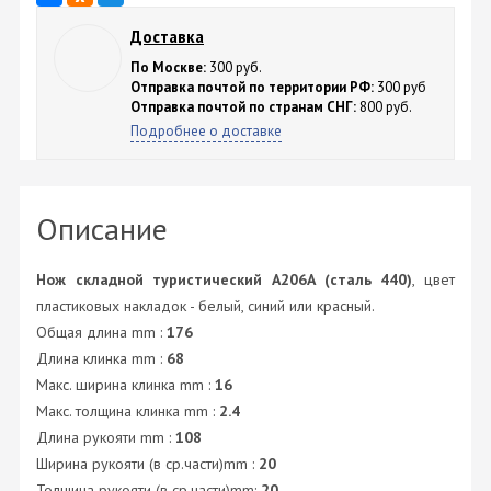
Доставка
По Москве:
300 руб.
Отправка почтой по территории РФ:
300 руб
Отправка почтой по странам СНГ:
800 руб.
Подробнее о доставке
Описание
Нож складной туристический A206A (сталь 440)
, цвет
пластиковых накладок - белый, синий или красный.
Общая длина mm :
176
Длина клинка mm :
68
Макс. ширина клинка mm :
16
Макс. толщина клинка mm :
2.4
Длина рукояти mm :
108
Ширина рукояти (в ср.части)mm :
20
Толщина рукояти (в ср.части)mm:
20