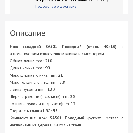
Подробнее о доставке
Описание
Нож складной SA501 Походный (сталь 40х13)
с
автоматическим извлечением клинка и фиксатором.
Общая длина mm :
210
Длина клинка mm :
90
Макс. ширина клинка mm :
21
Макс. толщина клинка mm :
2.8
Длина рукояти mm :
120
Ширина рукояти (в ср.части)mm :
25
Толщина рукояти (в ср.части)mm:
12
Твердость клинка HRC :
55
Комплектация:
нож SA501 Походный
(рукоять металл c
накладками из дерева), чехол из ткани.