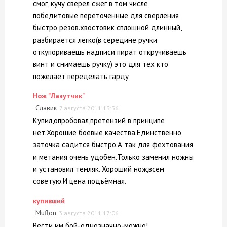
смог, кучу сверел сжег в том числе
победитовые переточенные для сверления
быстро резов.хвостовик сплошной длинный,
разбирается легко(в середине ручки
откупориваешь надписи пират откручиваешь
винт и снимаешь ручку) это для тех кто
пожелает переделать гарду
Нож "Лазутчик"
Славик
7 августа 2011 13:36
Купил,опробовал,претензий в принципе
нет.Хорошие боевые качества.Единственно
заточка садится быстро.А так для фехтования
и метания очень удобен.Только заменил ножны
и установил темляк. Хороший нож,всем
советую.И цена подъёмная.
купивший
Muflon
3 августа 2011 17:06
Вести им бой-однозначно-можно!