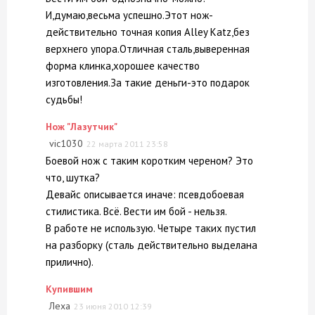
И,думаю,весьма успешно.Этот нож-
действительно точная копия Alley Katz,без
верхнего упора.Отличная сталь,выверенная
форма клинка,хорошее качество
изготовления.За такие деньги-это подарок
судьбы!
Нож "Лазутчик"
vic1030
22 марта 2011 23:58
Боевой нож с таким коротким череном? Это
что, шутка?
Девайс описывается иначе: псевдобоевая
стилистика. Всё. Вести им бой - нельзя.
В работе не использую. Четыре таких пустил
на разборку (сталь действительно выделана
прилично).
Купившим
Леха
23 июня 2010 12:39