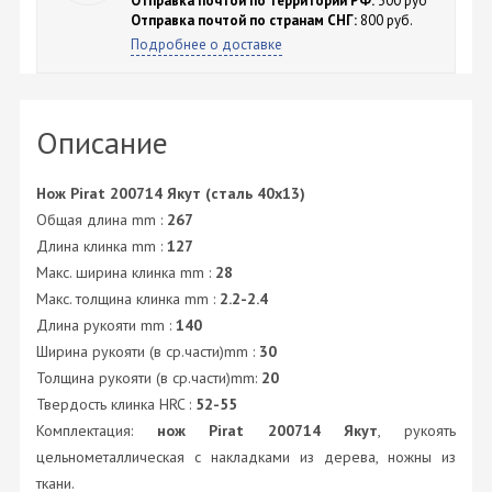
Отправка почтой по территории РФ:
300 руб
Отправка почтой по странам СНГ:
800 руб.
Подробнее о доставке
Описание
Нож Pirat 200714 Якут (сталь 40х13)
Общая длина mm :
267
Длина клинка mm :
127
Макс. ширина клинка mm :
28
Макс. толщина клинка mm :
2.2-2.4
Длина рукояти mm :
140
Ширина рукояти (в ср.части)mm :
30
Толщина рукояти (в ср.части)mm:
20
Твердость клинка HRC :
52-55
Комплектация:
нож Pirat
200714 Якут
, рукоять
цельнометаллическая с накладками из дерева, ножны из
ткани.