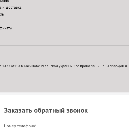
азине
а и доставка
кты
фикаты
 1427 от Р.Х.в Касимове Рязанской украины Все права защищены правдой и
Заказать обратный звонок
Номер телефона*