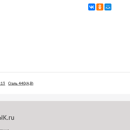
х13
Сталь 440(A,B)
ЫК.ru