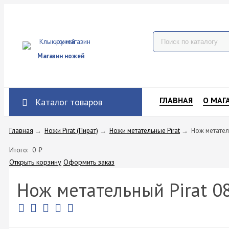
Магазин ножей
ГЛАВНАЯ
О МАГ
Каталог товаров
Главная
→
Ножи Pirat (Пират)
→
Ножи метательные Pirat
→
Нож метател
Итого:
0
₽
Открыть корзину
Оформить заказ
Нож метательный Pirat 0