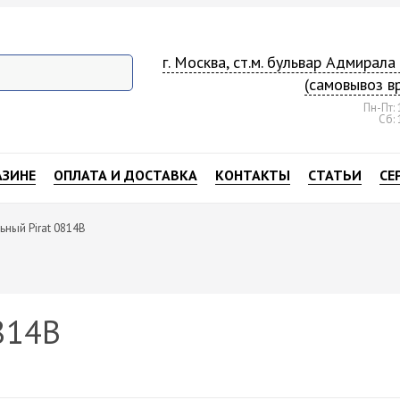
г. Москва, ст.м. бульвар Адмирал
(самовывоз в
Пн-Пт: 
Сб: 
АЗИНЕ
ОПЛАТА И ДОСТАВКА
КОНТАКТЫ
СТАТЬИ
СЕ
ьный Pirat 0814B
814B