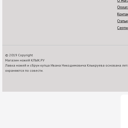
О маг
Оплат
Конта
Статьи
Серти
© 2019 Copyright
Магазин ножей КЛЫК.РУ
Лавка ножей и сбруи купца Ивана Никодимовича Клыкруева основана лета
охраняются по совести.