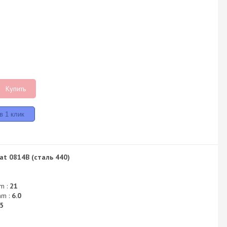
Купить
at 0814B (сталь 440)
m :
21
mm :
6.0
5