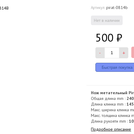
pirat-0814b
Артикул:
Нет в наличии
500
₽
-
+
Нож метательный Pir
Общая длина mm :
240
Длина клинка mm :
145
Макс. ширина клинка m
Макс. толщина клинка 
Длина рукояти mm :
10
Подробное описание