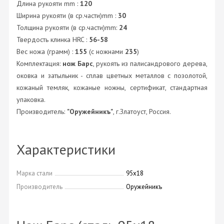
Длина рукояти mm :
120
Ширина рукояти (в ср.части)mm :
30
Толщина рукояти (в ср.части)mm:
24
Твердость клинка HRC :
56-58
Вес ножа (грамм) :
155
(с ножнами
235
)
Комплектация:
нож Барс
, рукоять из палисандрового дерева,
оковка и затыльник - сплав цветных металлов с позолотой,
кожаный темляк, кожаные ножны, сертификат, стандартная
упаковка.
Производитель:
"Оружейникъ"
, г.Златоуст, Россия.
Характеристики
Марка стали
95х18
Производитель
Оружейникъ