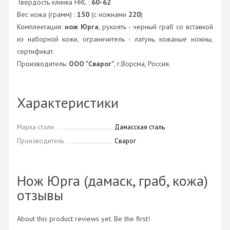
Твердость клинка HRC :
60-62
Вес ножа (грамм) :
150
(с ножнами
220
)
Комплектация:
нож Юрга
, рукоять - черный граб со вставкой
из наборной кожи, ограничитель - латунь, кожаные ножны,
сертификат.
Производитель:
ООО "Сварог"
, г.Ворсма, Россия.
Характеристики
Марка стали
Дамасская сталь
Производитель
Сварог
Нож Юрга (дамаск, граб, кожа)
отзывы
About this product reviews yet. Be the first!