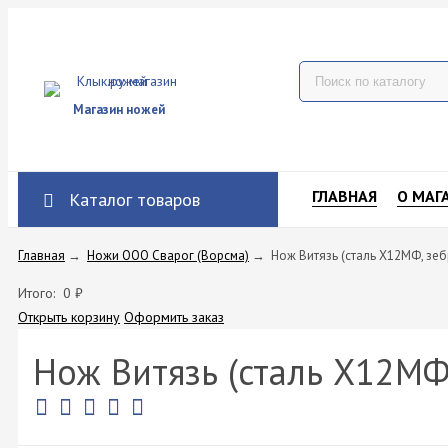
Магазин ножей
ГЛАВНАЯ
О МАГ
Каталог товаров
Главная
→
Ножи ООО Сварог (Ворсма)
→
Нож Витязь (сталь Х12МФ, зе
Итого:
0
₽
Открыть корзину
Оформить заказ
Нож Витязь (сталь Х12МФ