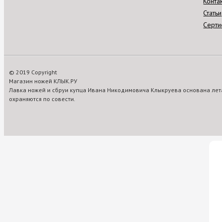
Конта
Статьи
Серти
© 2019 Copyright
Магазин ножей КЛЫК.РУ
Лавка ножей и сбруи купца Ивана Никодимовича Клыкруева основана лета
охраняются по совести.