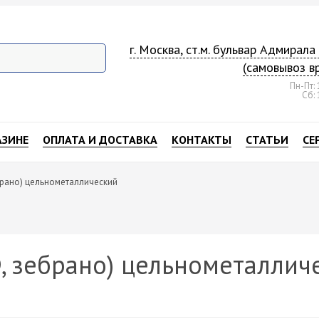
г. Москва, ст.м. бульвар Адмирал
(самовывоз в
Пн-Пт: 
Сб: 
АЗИНЕ
ОПЛАТА И ДОСТАВКА
КОНТАКТЫ
СТАТЬИ
СЕ
брано) цельнометаллический
, зебрано) цельнометаллич