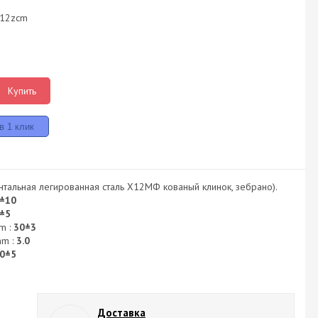
x12zcm
Купить
нтальная легированная сталь Х12МФ кованый клинок, зебрано).
±10
±5
m :
30±3
mm :
3.0
0±5
Доставка