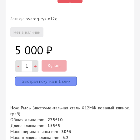
svarog-rys-x12g
Артикул:
Нет в наличии
5 000
₽
-
+
Купить
Нож Рысь
(инструментальная сталь Х12МФ кованый клинок,
граб).
Общая длина mm :
275±10
Длина клинка mm :
155±5
Макс. ширина клинка mm :
30±3
Макс. толщина клинка mm :
3.2