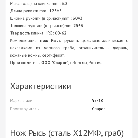
Макс. толщина клинка mm :
3.2
Длина рукояти mm :
125±5
Ширина рукояти (в ср.части)mm :
30±3
Толщина рукояти (в ср.части)mm:
25±3
Твердость клинка HRC :
60-62
Комплектация:
нож Рысь
, рукоять цельнометаллическая с
накладками из черного граба, ограничитель - дюраль,
кожаные ножны, сертификат.
Производитель:
ООО "Сварог"
, г.Ворсма, Россия.
Характеристики
Марка стали
95х18
Производитель
Сварог
Нож Рысь (сталь Х12МФ, граб)