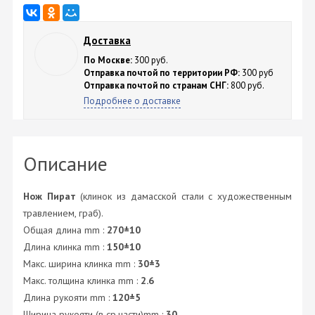
Доставка
По Москве:
300 руб.
Отправка почтой по территории РФ:
300 руб
Отправка почтой по странам СНГ:
800 руб.
Подробнее о доставке
Описание
Нож Пират
(клинок из дамасской стали с художественным
травлением, граб).
Общая длина mm :
270±10
Длина клинка mm :
150±10
Макс. ширина клинка mm :
30±3
Макс. толщина клинка mm :
2.6
Длина рукояти mm :
120±5
Ширина рукояти (в ср.части)mm :
30