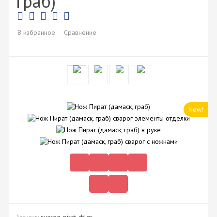
граб)
В избранное
Сравнение
New!
svarog-pirat-dtlgr
Артикул: