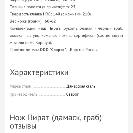
Толщина рукояти (в ср.части)mm:
25
Твердость клинка HRC :
140
(с ножнами
210
)
Вес ножа (грамм) :
60-62
Комплектация:
нож Пират
, рукоять резная - черный граб,
оковка - латунь, кожаные ножны, сертификат (соответствует
модели ножа Коршун).
Производитель:
ООО "Сварог"
, г.Ворсма, Россия.
Характеристики
Марка стали
Дамасская сталь
Производитель
Сварог
Нож Пират (дамаск, граб)
отзывы