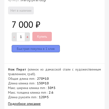
Нет в наличии
7 000
₽
-
+
Купить
Нож Пират
(клинок из дамасской стали с художественным
травлением, граб).
Общая длина mm :
270±10
Длина клинка mm :
150±10
Макс. ширина клинка mm :
30±3
Макс. толщина клинка mm :
2.6
Длина рукояти mm :
120±5
Подробное описание