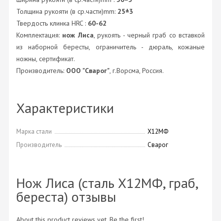
Толщина рукояти (в ср.части)mm:
25±3
Твердость клинка HRC :
60-62
Комплектация:
нож Лиса
, рукоять - черный граб со вставкой
из наборной бересты, ограничитель - дюраль, кожаные
ножны, сертификат.
Производитель:
ООО "Сварог"
, г.Ворсма, Россия.
Характеристики
Марка стали
Х12МФ
Производитель
Сварог
Нож Лиса (сталь Х12МФ, граб,
береста) отзывы
About this product reviews yet. Be the first!