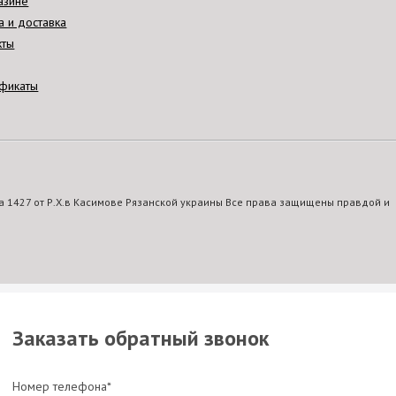
азине
а и доставка
кты
фикаты
 1427 от Р.Х.в Касимове Рязанской украины Все права защищены правдой и
Заказать обратный звонок
Номер телефона*