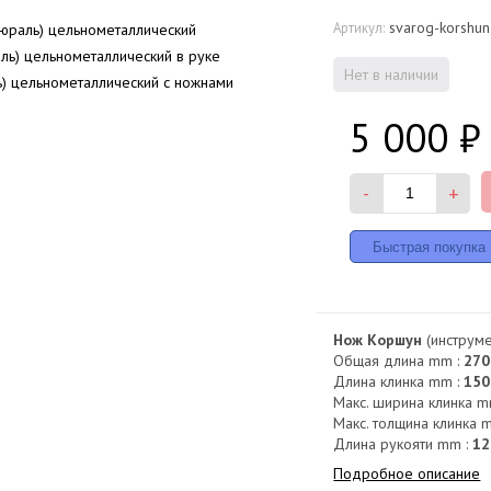
svarog-korshu
Артикул:
Нет в наличии
5 000
₽
-
+
Нож Коршун
(инструме
Общая длина mm :
270
Длина клинка mm :
150
Макс. ширина клинка m
Макс. толщина клинка 
Длина рукояти mm :
12
Подробное описание