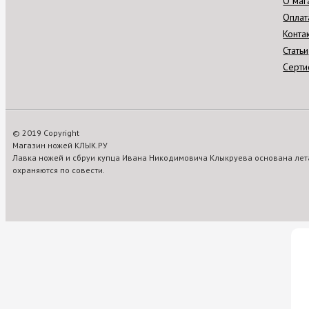
О маг
Оплат
Конта
Статьи
Серти
© 2019 Copyright
Магазин ножей КЛЫК.РУ
Лавка ножей и сбруи купца Ивана Никодимовича Клыкруева основана лета
охраняются по совести.