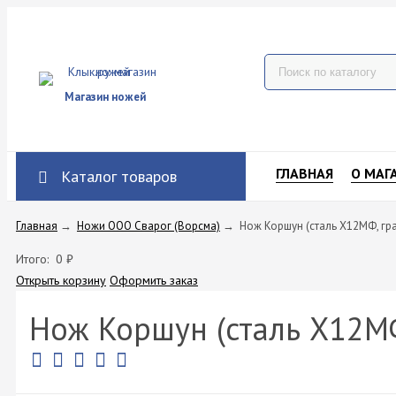
Магазин ножей
ГЛАВНАЯ
О МАГ
Каталог товаров
Главная
→
Ножи ООО Сварог (Ворсма)
→
Нож Коршун (сталь Х12МФ, гр
Итого:
0
₽
Открыть корзину
Оформить заказ
Нож Коршун (сталь Х12МФ