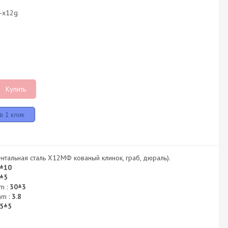
n-x12g
Купить
нтальная сталь Х12МФ кованый клинок, граб, дюраль).
±10
±5
m :
30±3
mm :
3.8
5±5