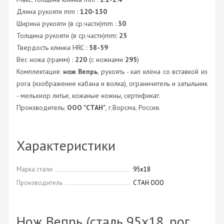
Длина рукояти mm :
120-130
Ширина рукояти (в ср.части)mm :
30
Толщина рукояти (в ср.части)mm:
25
Твердость клинка HRC :
58-59
Вес ножа (грамм) :
220
(с ножнами
295
)
Комплектация:
нож Вепрь
, рукоять - кап клёна со вставкой из
рога (изображение кабана и волка), ограничитель и затыльник
- мельхиор литье, кожаные ножны, сертификат.
Производитель:
ООО "СТАН"
, г.Ворсма, Россия.
Характеристики
Марка стали
95х18
Производитель
СТАН ООО
Нож Вепрь (сталь 95х18, рог,