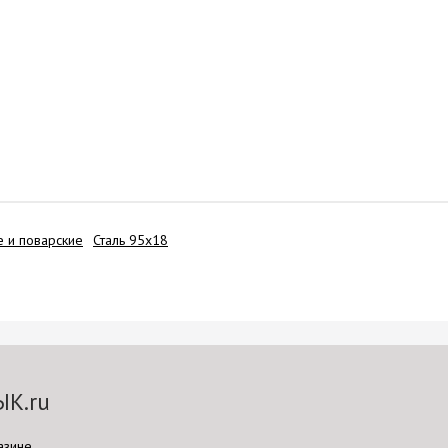
 и поварские
Сталь 95х18
ЫК.ru
азине