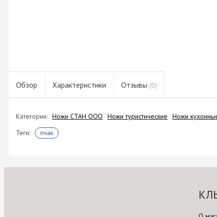
Обзор
Характеристики
Отзывы
(0)
Категории:
Ножи СТАН ООО
Ножи туристические
Ножи кухонные
Теги:
пчак
КЛ
О маг