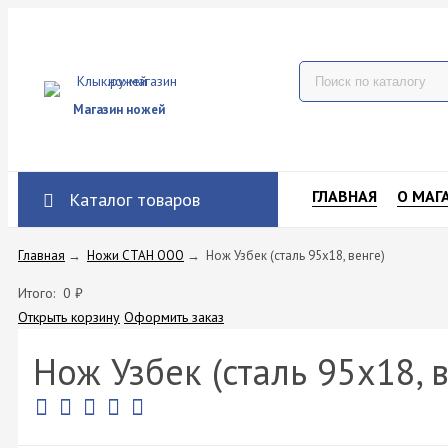
Магазин ножей
ГЛАВНАЯ
О МАГ
Каталог товаров
Главная
→
Ножи СТАН ООО
→
Нож Узбек (сталь 95х18, венге)
Итого:
0
₽
Открыть корзину
Оформить заказ
Нож Узбек (сталь 95х18, в