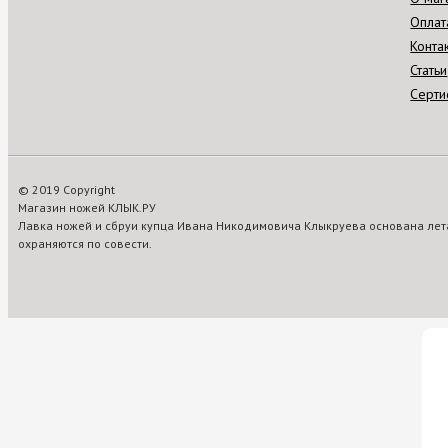
Оплат
Конта
Статьи
Серти
© 2019 Copyright
Магазин ножей КЛЫК.РУ
Лавка ножей и сбруи купца Ивана Никодимовича Клыкруева основана лета
охраняются по совести.