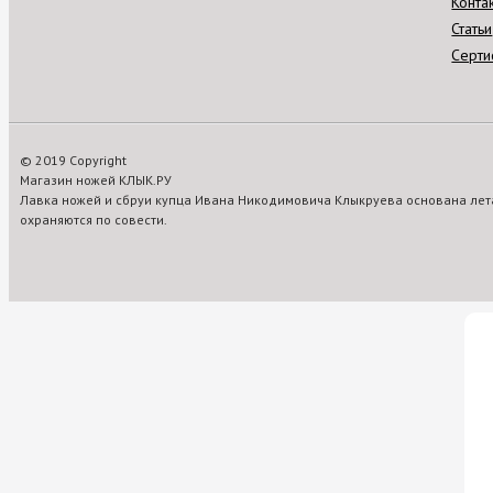
Конта
Статьи
Серти
© 2019 Copyright
Магазин ножей КЛЫК.РУ
Лавка ножей и сбруи купца Ивана Никодимовича Клыкруева основана лета
охраняются по совести.