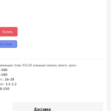
Купить
авеющая сталь 95х18 кованый клинок, венге, орех.
-300
-180
m :
26-28
mm :
1.1-1.2
0-130
Доставка