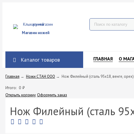
Магазин ножей
ГЛАВНАЯ
О МАГ
Каталог товаров
Главная
→
Ножи СТАН ООО
→
Нож Филейный (сталь 95х18, венге, орех)
Итого:
0
₽
Открыть корзину
Оформить заказ
Нож Филейный (сталь 95х1