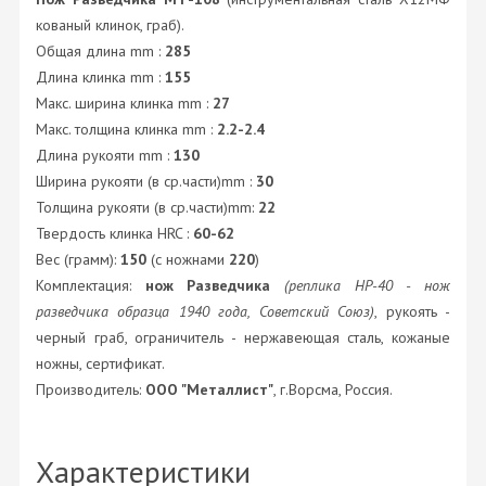
кованый клинок, граб).
Общая длина mm :
285
Длина клинка mm :
155
Макс. ширина клинка mm :
27
Макс. толщина клинка mm :
2.2-2.4
Длина рукояти mm :
130
Ширина рукояти (в ср.части)mm :
30
Толщина рукояти (в ср.части)mm:
22
Твердость клинка HRC :
60-62
Вес (грамм):
150
(с ножнами
220
)
Комплектация:
нож Разведчика
(реплика НР-40 - нож
разведчика образца 1940 года, Советский Союз)
, рукоять -
черный граб, ограничитель - нержавеющая сталь, кожаные
ножны, сертификат.
Производитель:
ООО "Металлист"
, г.Ворсма, Россия.
Характеристики