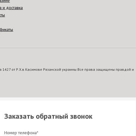
азине
а и доставка
кты
фикаты
 1427 от Р.Х.в Касимове Рязанской украины Все права защищены правдой и
Заказать обратный звонок
Номер телефона*