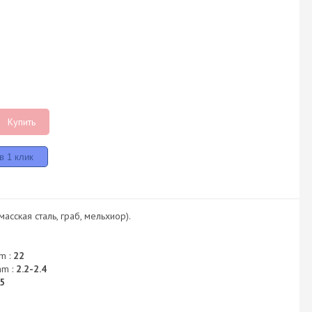
Купить
асская сталь, граб, мельхиор).
m :
22
mm :
2.2-2.4
5