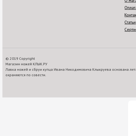
О маг
Оплат
Конта
Статьи
Серти
© 2019 Copyright
Магазин ножей КЛЫК.РУ
Лавка ножей и сбруи купца Ивана Никодимовича Клыкруева основана лета
охраняются по совести.