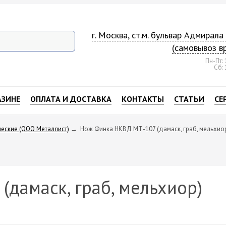
г. Москва, ст.м. бульвар Адмирал
(самовывоз в
Пн-Пт: 
Сб: 
АЗИНЕ
ОПЛАТА И ДОСТАВКА
КОНТАКТЫ
СТАТЬИ
СЕ
ческие (ООО Металлист)
→
Нож Финка НКВД МТ-107 (дамаск, граб, мельхио
дамаск, граб, мельхиор)