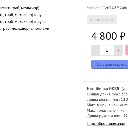
mt-mt107-dgm
Артикул:
Нет в наличии
4 800
₽
-
+
Нож Финка НКВД
(дам
Общая длина mm :
255
Длина клинка mm :
130
Макс. ширина клинка m
Макс. толщина клинка 
Длина рукояти mm :
12
Подробное описание