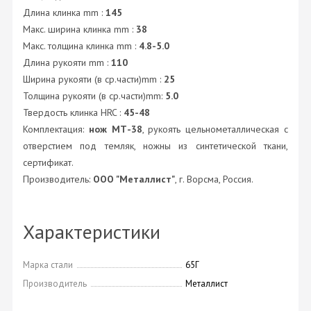
Длина клинка mm :
145
Макс. ширина клинка mm :
38
Макс. толщина клинка mm :
4.8-5.0
Длина рукояти mm :
110
Ширина рукояти (в ср.части)mm :
25
Толщина рукояти (в ср.части)mm:
5.0
Твердость клинка HRC :
45-48
Комплектация:
нож МТ-38
, рукоять цельнометаллическая с
отверстием под темляк, ножны из синтетической ткани,
сертификат.
Производитель:
ООО "Металлист"
, г. Ворсма, Россия.
Характеристики
Марка стали
65Г
Производитель
Металлист