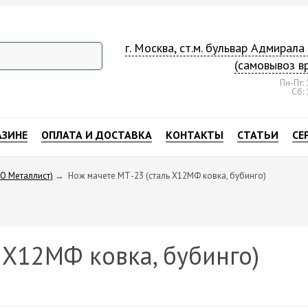
г. Москва, ст.м. бульвар Адмирал
(самовывоз в
Пн-Пт: 
Сб: 
АЗИНЕ
ОПЛАТА И ДОСТАВКА
КОНТАКТЫ
СТАТЬИ
СЕ
О Металлист)
→
Нож мачете МТ-23 (сталь Х12МФ ковка, бубинго)
 Х12МФ ковка, бубинго)