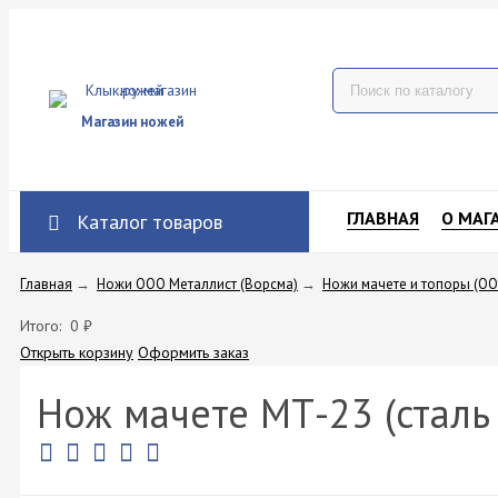
Магазин ножей
ГЛАВНАЯ
О МАГ
Каталог товаров
Главная
→
Ножи ООО Металлист (Ворсма)
→
Ножи мачете и топоры (ОО
Итого:
0
₽
Открыть корзину
Оформить заказ
Нож мачете МТ-23 (сталь