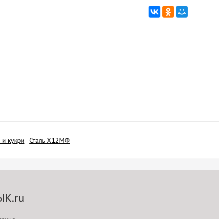
 и кукри
Сталь Х12МФ
ЫК.ru