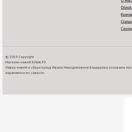
О маг
Оплат
Конта
Статьи
Серти
© 2019 Copyright
Магазин ножей КЛЫК.РУ
Лавка ножей и сбруи купца Ивана Никодимовича Клыкруева основана лета
охраняются по совести.