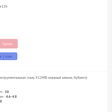
-x12b
Купить
нструментальная сталь Х12МФ кованый клинок, бубинго)
m :
50
mm :
4.6-4.8
0