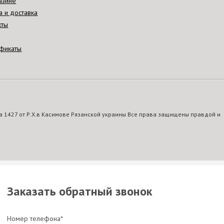
азине
а и доставка
кты
фикаты
 1427 от Р.Х.в Касимове Рязанской украины Все права защищены правдой и
Заказать обратный звонок
Номер телефона*