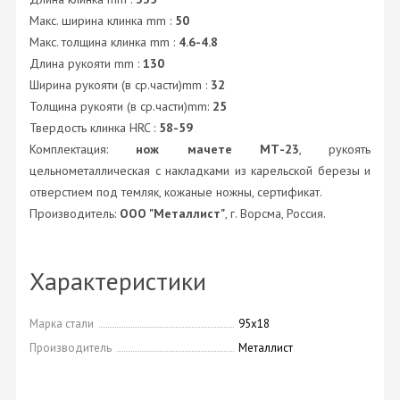
Макс. ширина клинка mm :
50
Макс. толщина клинка mm :
4.6-4.8
Длина рукояти mm :
130
Ширина рукояти (в ср.части)mm :
32
Толщина рукояти (в ср.части)mm:
25
Твердость клинка HRC :
58-59
Комплектация:
нож мачете МТ-23
, рукоять
цельнометаллическая с накладками из карельской березы и
отверстием под темляк, кожаные ножны, сертификат.
Производитель:
ООО "Металлист"
, г. Ворсма, Россия.
Характеристики
Марка стали
95х18
Производитель
Металлист