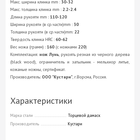
Макс. ширина клинка mm :
30-32
Макс. толщина клинка mm :
2.2-2.4
Длина рукояти mm :
110-120
Ширина рукояти (в ср.части)mm :
30
Толщина рукояти (в ср.части)mm:
22
Твердость клинка HRC :
60-62
Вес ножа (грамм) :
160
(с ножнами
220
)
Комплектация:
нож Лунь
, рукоять резная из черного дерева
(black wood), ограничитель и затыльник - мельхиор литье,
кожаные ножны, сертификат.
Производитель:
ООО "Кустари"
, г.Ворсма, Россия.
Характеристики
Марка стали
Торцевой дамаск
Производитель
Кустари