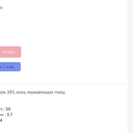
kn
Купить
аль ХВ5, кожа, нержавеющая сталь).
m :
30
mm :
3.7
4