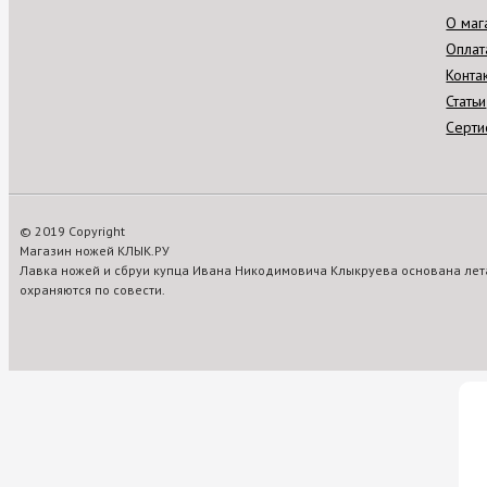
О маг
Оплат
Конта
Статьи
Серти
© 2019 Copyright
Магазин ножей КЛЫК.РУ
Лавка ножей и сбруи купца Ивана Никодимовича Клыкруева основана лета
охраняются по совести.