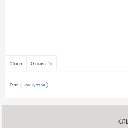
Обзор
Отзывы
(0)
Теги:
нож кустари
КЛ