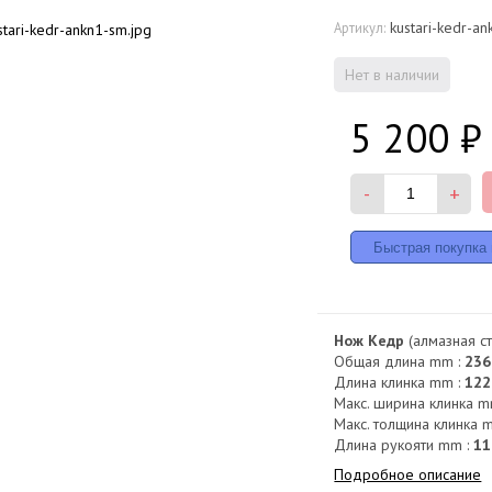
kustari-kedr-an
Артикул:
Нет в наличии
5 200
₽
-
+
Нож Кедр
(алмазная ст
Общая длина mm :
236
Длина клинка mm :
122
Макс. ширина клинка m
Макс. толщина клинка 
Длина рукояти mm :
11
Подробное описание