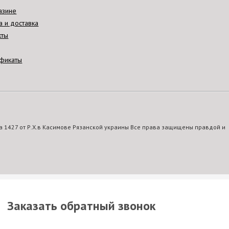
азине
а и доставка
кты
фикаты
 1427 от Р.Х.в Касимове Рязанской украины Все права защищены правдой и
Заказать обратный звонок