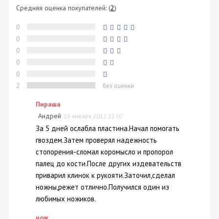
Средняя оценка покупателей:
(
2
)
0
0
0
0
0
2
без оценки
Пираша
Андрей
26 января 2012 22:07
За 5 дней ослабла пластина.Начал помогать
гвоздем.Затем проверял надежность
стопорения-сломал коромысло и пропорол
палец до кости.После других издевательств
приварил клинок к рукояти.Заточил,сделал
ножны,режет отлично.Получился один из
любимых ножиков.
нож