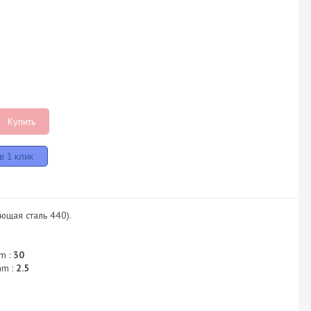
Купить
ющая сталь 440).
m :
30
mm :
2.5