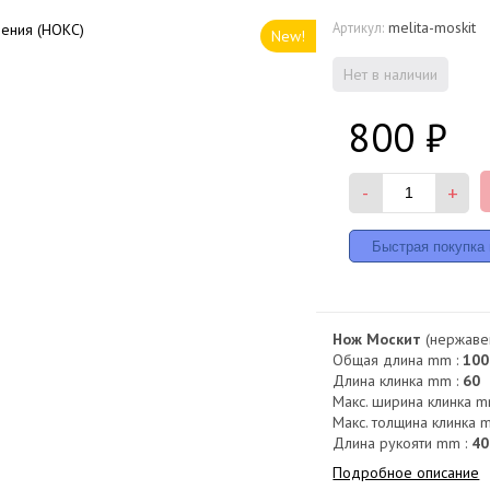
melita-moskit
Артикул:
New!
Нет в наличии
800
₽
-
+
Нож Москит
(нержаве
Общая длина mm :
100
Длина клинка mm :
60
Макс. ширина клинка m
Макс. толщина клинка 
Длина рукояти mm :
40
Подробное описание