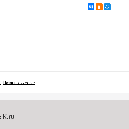
С
Ножи тактические
ЫК.ru