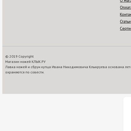
О маг
Оплат
Конта
Статьи
Серти
© 2019 Copyright
Магазин ножей КЛЫК.РУ
Лавка ножей и сбруи купца Ивана Никодимовича Клыкруева основана лета
охраняются по совести.