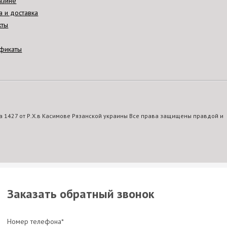
азине
а и доставка
кты
фикаты
 1427 от Р.Х.в Касимове Рязанской украины Все права защищены правдой и
Заказать обратный звонок
Номер телефона*