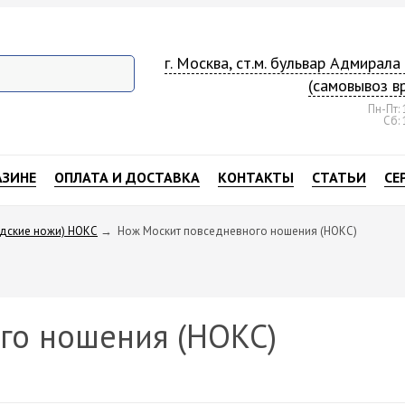
г. Москва, ст.м. бульвар Адмирал
(самовывоз в
Пн-Пт: 
Сб: 
АЗИНЕ
ОПЛАТА И ДОСТАВКА
КОНТАКТЫ
СТАТЬИ
СЕ
дские ножи) НОКС
→
Нож Москит повседневного ношения (НОКС)
го ношения (НОКС)