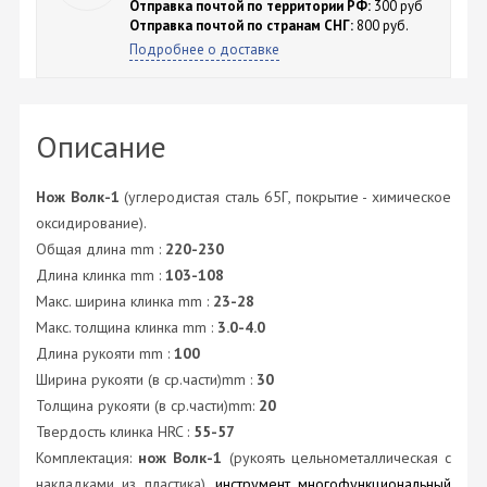
Отправка почтой по территории РФ:
300 руб
Отправка почтой по странам СНГ:
800 руб.
Подробнее о доставке
Описание
Нож Волк-1
(углеродистая сталь 65Г, покрытие - химическое
оксидирование).
Общая длина mm :
220-230
Длина клинка mm :
103-108
Макс. ширина клинка mm :
23-28
Макс. толщина клинка mm :
3.0-4.0
Длина рукояти mm :
100
Ширина рукояти (в ср.части)mm :
30
Толщина рукояти (в ср.части)mm:
20
Твердость клинка HRC :
55-57
Комплектация:
нож Волк-1
(рукоять цельнометаллическая с
накладками из пластика),
инструмент многофункциональный