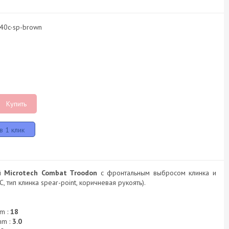
440c-sp-brown
Купить
 Microtech Combat Troodon
с фронтальным выбросом клинка и
, тип клинка spear-point, коричневая рукоять).
7
m :
18
mm :
3.0