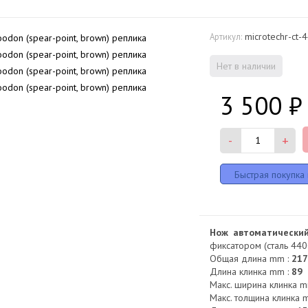
microtechr-ct-
Артикул:
Нет в наличии
3 500
₽
-
+
Нож автоматический
фиксатором (сталь 440C
Общая длина mm :
21
Длина клинка mm :
89
Макс. ширина клинка m
Макс. толщина клинка 