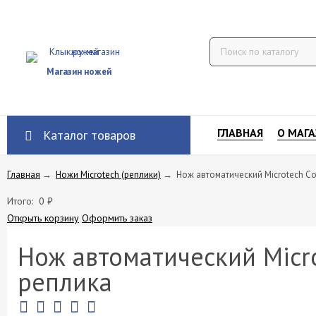
Магазин ножей
ГЛАВНАЯ
О МАГА
Каталог товаров
Главная
→
Ножи Microtech (реплики)
→
Нож автоматический Microtech Co
Итого:
0
₽
Открыть корзину
Оформить заказ
Нож автоматический Micro
реплика