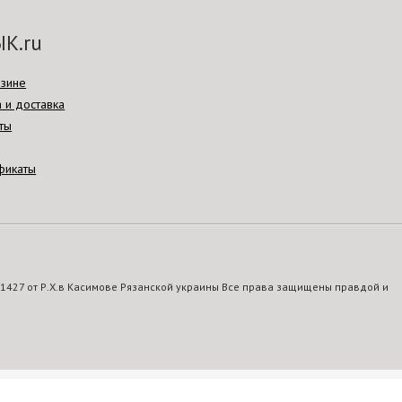
К.ru
азине
 и доставка
ты
фикаты
1427 от Р.Х.в Касимове Рязанской украины Все права защищены правдой и