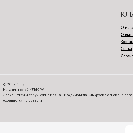
КЛЫ
О маг
Оплата
Контак
Статьи
Серти
© 2019 Copyright
Магазин ножей КЛЫК.РУ
Лавка ножей и сбруи купца Ивана Никодимовича Клыкруева основана лета 
охраняются по совести.