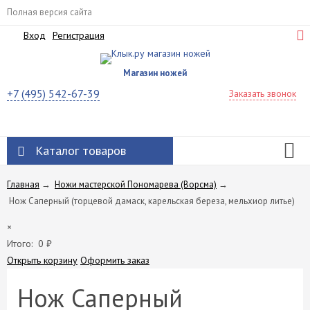
Полная версия сайта
Вход
Регистрация
Магазин ножей
+7 (495) 542-67-39
Заказать звонок
Каталог товаров
Главная
→
Ножи мастерской Пономарева (Ворсма)
→
Нож Саперный (торцевой дамаск, карельская береза, мельхиор литье)
×
Итого:
0
₽
Открыть корзину
Оформить заказ
Нож Саперный