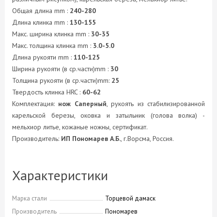
Общая длина mm :
240-280
Длина клинка mm :
130-155
Макс. ширина клинка mm :
30-35
Макс. толщина клинка mm :
3.0-5.0
Длина рукояти mm :
110-125
Ширина рукояти (в ср.части)mm :
30
Толщина рукояти (в ср.части)mm:
25
Твердость клинка HRC :
60-62
Комплектация:
нож Саперный
, рукоять из стабилизированной
карельской березы, оковка и затыльник (голова волка) -
мельхиор литье, кожаные ножны, сертификат.
Производитель:
ИП Пономарев А.Б.
, г.Ворсма, Россия.
Характеристики
Марка стали
Торцевой дамаск
Производитель
Пономарев