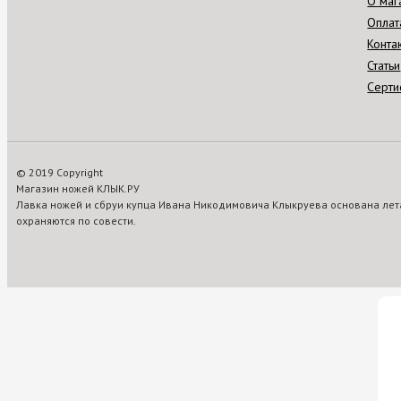
О маг
Оплат
Конта
Статьи
Серти
© 2019 Copyright
Магазин ножей КЛЫК.РУ
Лавка ножей и сбруи купца Ивана Никодимовича Клыкруева основана лета
охраняются по совести.