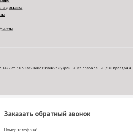
азине
а и доставка
кты
фикаты
 1427 от Р.Х.в Касимове Рязанской украины Все права защищены правдой и
Заказать обратный звонок
Номер телефона*