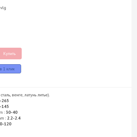
dvlg
Купить
таль, венге, латунь литье).
-265
-145
m :
30-40
mm :
2.2-2.4
0-120