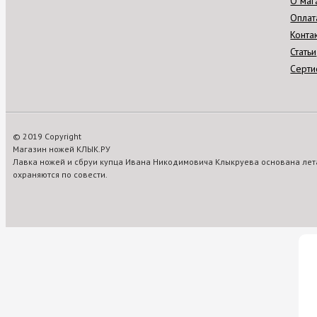
О маг
Оплат
Конта
Статьи
Серти
© 2019 Copyright
Магазин ножей КЛЫК.РУ
Лавка ножей и сбруи купца Ивана Никодимовича Клыкруева основана лета
охраняются по совести.