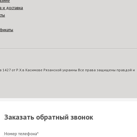
азине
а и доставка
кты
фикаты
 1427 от Р.Х.в Касимове Рязанской украины Все права защищены правдой и
Заказать обратный звонок
Номер телефона*