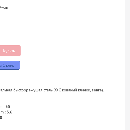
9vcm
Купить
альная быстрорежущая сталь 9ХС кованый клинок, венге).
m :
35
mm :
3.6
0