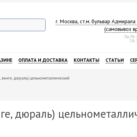
г. Москва, ст.м. бульвар Адмирал
(самовывоз в
Пн-Пт: 
Сб: 
АЗИНЕ
ОПЛАТА И ДОСТАВКА
КОНТАКТЫ
СТАТЬИ
СЕ
С, венге, дюраль) цельнометаллический
нге, дюраль) цельнометалли