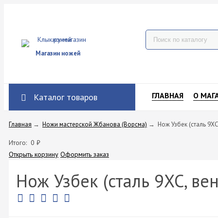
Магазин ножей
ГЛАВНАЯ
О МАГ
Каталог товаров
Главная
→
Ножи мастерской Жбанова (Ворсма)
→
Нож Узбек (сталь 9Х
Итого:
0
₽
Открыть корзину
Оформить заказ
Нож Узбек (сталь 9ХС, ве