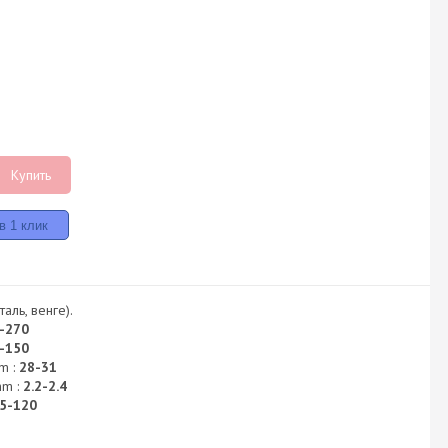
Купить
аль, венге).
-270
-150
m :
28-31
mm :
2.2-2.4
5-120