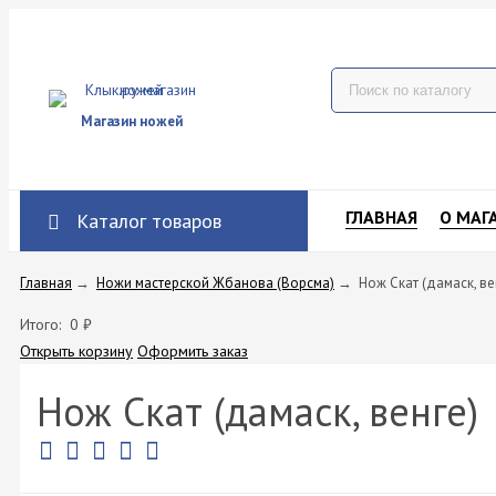
Магазин ножей
ГЛАВНАЯ
О МАГ
Каталог товаров
Главная
→
Ножи мастерской Жбанова (Ворсма)
→
Нож Скат (дамаск, ве
Итого:
0
₽
Открыть корзину
Оформить заказ
Нож Скат (дамаск, венге)