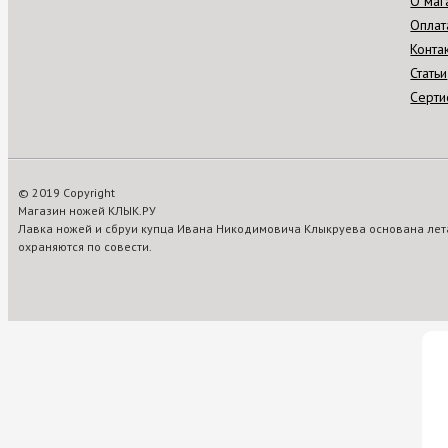
О маг
Оплат
Конта
Статьи
Серти
© 2019 Copyright
Магазин ножей КЛЫК.РУ
Лавка ножей и сбруи купца Ивана Никодимовича Клыкруева основана лета
охраняются по совести.