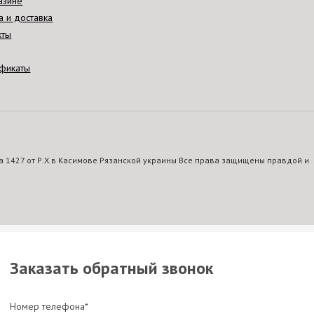
азине
а и доставка
кты
фикаты
 1427 от Р.Х.в Касимове Рязанской украины Все права защищены правдой и
Заказать обратный звонок
Номер телефона*