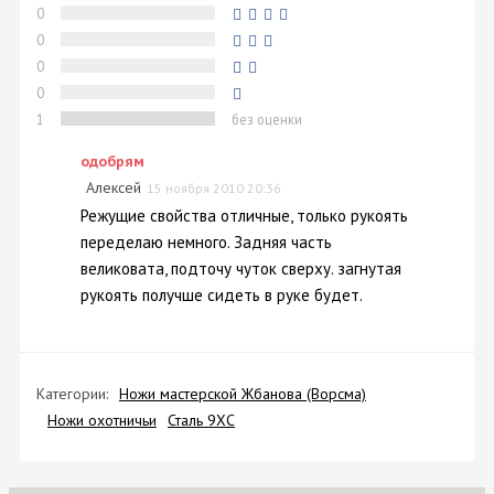
0
0
0
0
1
без оценки
одобрям
Алексей
15 ноября 2010 20:36
Режущие свойства отличные, только рукоять
переделаю немного. Задняя часть
великовата, подточу чуток сверху. загнутая
рукоять получше сидеть в руке будет.
Категории:
Ножи мастерской Жбанова (Ворсма)
Ножи охотничьи
Сталь 9ХС