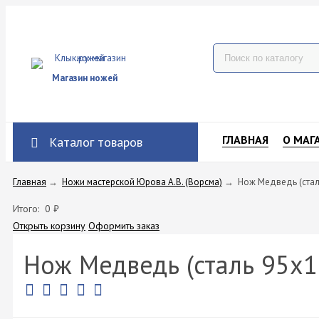
Магазин ножей
ГЛАВНАЯ
О МАГ
Каталог товаров
Главная
→
Ножи мастерской Юрова А.В. (Ворсма)
→
Нож Медведь (стал
Итого:
0
₽
Открыть корзину
Оформить заказ
Нож Медведь (сталь 95х1