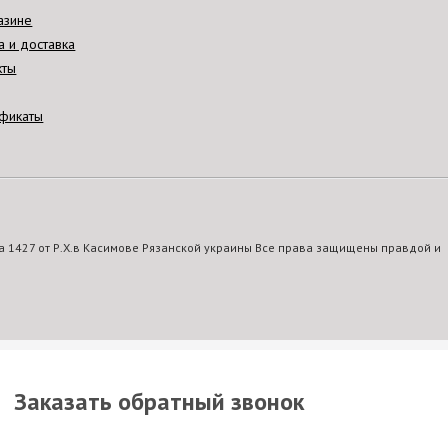
азине
а и доставка
кты
фикаты
 1427 от Р.Х.в Касимове Рязанской украины Все права защищены правдой и
Заказать обратный звонок