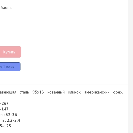
95aoml
Купить
авеющая сталь 95х18 кованный клинок, американский орех,
-267
-147
m :
32-36
mm :
2.2-2.4
5-125