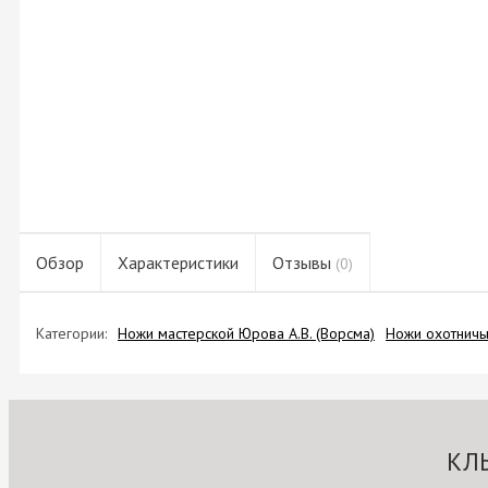
Обзор
Характеристики
Отзывы
(0)
Категории:
Ножи мастерской Юрова А.В. (Ворсма)
Ножи охотничь
КЛ