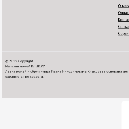
О маг
Оплат
Конта
Статьи
Серти
© 2019 Copyright
Магазин ножей КЛЫК.РУ
Лавка ножей и сбруи купца Ивана Никодимовича Клыкруева основана лета
охраняются по совести.