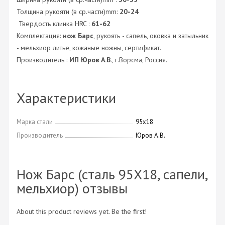
Толщина рукояти (в ср.части)mm:
20-24
Твердость клинка HRC :
61-62
Комплектация:
нож Барс
, рукоять - сапель, оковка и затыльник
- мельхиор литье, кожаные ножны, сертификат.
Производитель :
ИП Юров А.В.
, г.Ворсма, Россия.
Характеристики
Марка стали
95х18
Производитель
Юров А.В.
Нож Барс (сталь 95X18, сапели,
мельхиор) отзывы
About this product reviews yet. Be the first!