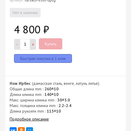
Нет в наличии
4 800
₽
-
+
Купить
Нож Ирбис
(дамасская сталь, венге, латунь литье).
Общая длина mm :
260±10
Длина клинка mm :
140±10
Макс. ширина клинка mm :
30±5.0
Макс. толщина клинка mm :
2.2-2.4
Длина рукояти mm :
115±10
Подробное описание