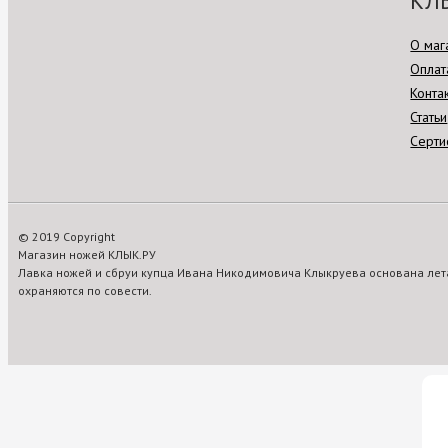
КЛ
О маг
Оплат
Конта
Статьи
Серти
© 2019 Copyright
Магазин ножей КЛЫК.РУ
Лавка ножей и сбруи купца Ивана Никодимовича Клыкруева основана лета
охраняются по совести.