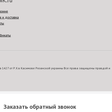
ЫК.ru
азине
а и доставка
кты
фикаты
 1427 от Р.Х.в Касимове Рязанской украины Все права защищены правдой и
Заказать обратный звонок