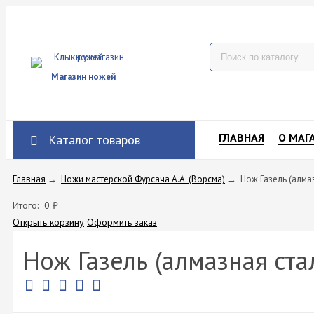
Магазин ножей
ГЛАВНАЯ
О МАГ
Каталог товаров
Главная
→
Ножи мастерской Фурсача А.А. (Ворсма)
→
Нож Газель (алмаз
Итого:
0
₽
Открыть корзину
Оформить заказ
Нож Газель (алмазная стал