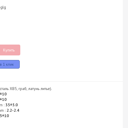
aglg
Купить
таль ХВ5, граб, латунь литье).
±10
±10
m :
35±5.0
mm :
2.2-2.4
5±10