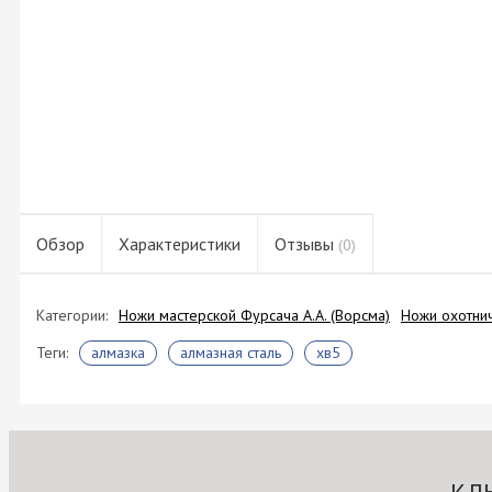
Обзор
Характеристики
Отзывы
(0)
Категории:
Ножи мастерской Фурсача А.А. (Ворсма)
Ножи охотни
Теги:
алмазка
алмазная сталь
хв5