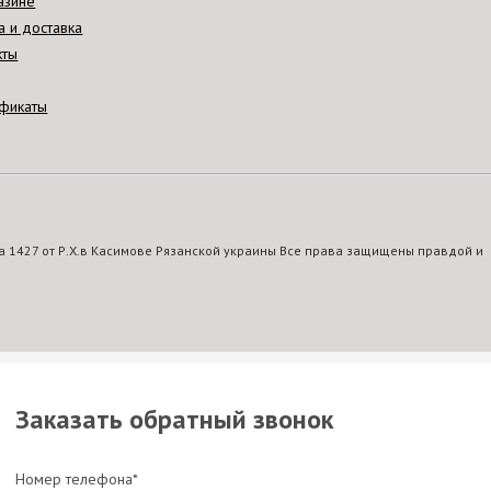
азине
а и доставка
кты
фикаты
 1427 от Р.Х.в Касимове Рязанской украины Все права защищены правдой и
Заказать обратный звонок
Номер телефона*