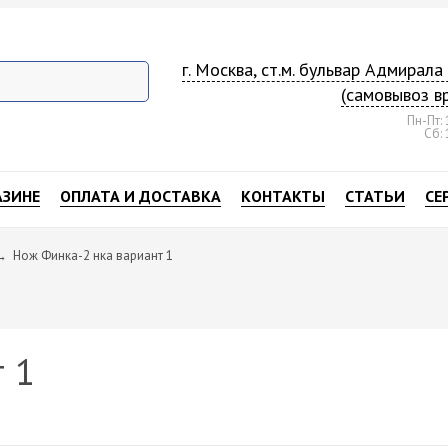
г. Москва, ст.м. бульвар Адмирал
(самовывоз в
Пн-Пт: 
Сб: 
АЗИНЕ
ОПЛАТА И ДОСТАВКА
КОНТАКТЫ
СТАТЬИ
СЕ
→
Нож Финка-2 нка вариант 1
 1