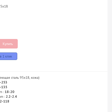
-95x18
Купить
ющая сталь 95x18, кожа)
-253
-135
m :
18-20
mm :
2.2-2.4
2-118