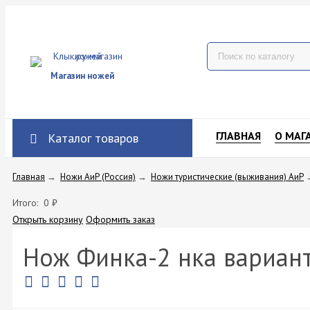
Магазин ножей
ГЛАВНАЯ
О МАГ
Каталог товаров
Главная
→
Ножи АиР (Россия)
→
Ножи туристические (выживания) АиР
Итого:
0
₽
Открыть корзину
Оформить заказ
Нож Финка-2 нка вариант