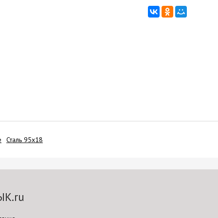
е
Сталь 95х18
ЫК.ru