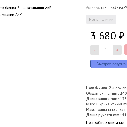
air-finka2-nka
Артикул:
Нет в наличии
3 680
₽
-
+
Нож Финка-2
(нержаве
Общая длина mm :
240
Длина клинка mm :
128
Макс. ширина клинка m
Макс. толщина клинка 
Длина рукояти mm :
11
Подробное описание