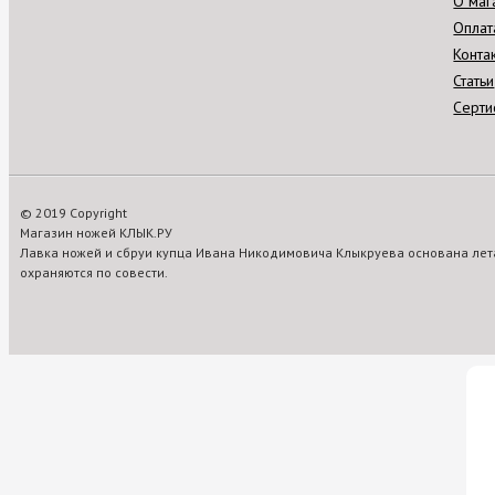
О маг
Оплат
Конта
Статьи
Серти
© 2019 Copyright
Магазин ножей КЛЫК.РУ
Лавка ножей и сбруи купца Ивана Никодимовича Клыкруева основана лета
охраняются по совести.