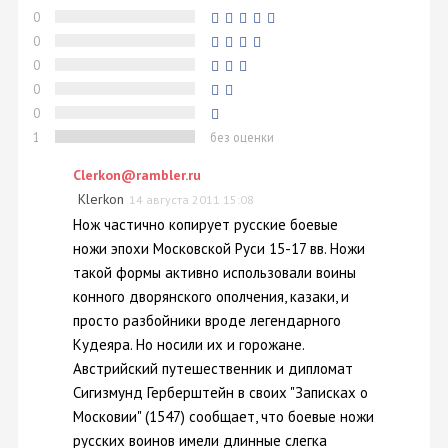
0
0
0
0
0
1
без оценки
Clerkon@rambler.ru
Klerkon
14 августа 2011 15:08
Нож частично копирует русские боевые
ножи эпохи Московской Руси 15-17 вв. Ножи
такой формы активно использовали воины
конного дворянского ополчения, казаки, и
просто разбойники вроде легендарного
Кудеяра. Но носили их и горожане.
Австрийский путешественник и дипломат
Сигизмунд Герберштейн в своих "Записках о
Московии" (1547) сообщает, что боевые ножи
русских воинов имели длинные слегка