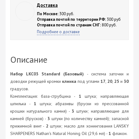
Доставка
По Москве:
300 руб.
Отправка почтой по территории РФ:
300 руб
Отправка почтой по странам СНГ:
800 руб.
Подробнее о доставке
Описание
Набор LKC03 Standard (Базовый)
- система заточки и
доводки режущей кромки
клинка
под углами
17
,
20
,
25
и
30
градусов.
Комплектация: база-струбцина -
1
штука; направляющая
шпилька -
1
штука; абразивы (бруски из прессованной
крошки натурального камня) -
3
штуки; направляющие для
камней (брусков) -
3
штуки (по количеству камней); запасной
прижимной винт -
2
штуки; масло для хонингования LANSKY
SHARPENERS Nathan's Natural Honing Oil (29,6 мл) -
1
флакон.