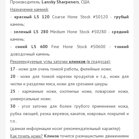
Производитель:
Lansky Sharpeners
, США.
Назначение камней:
-
красный LS 120
Coarse Hone Stock #S0120 -
грубый
камень;
-
зеленый LS 280
Medium Hone Stock #S0280 -
средний
камень;
-
синий LS 600
Fine Hone Stock #S0600 -
тонкий
доводочный камень.
Рекомендуемые углы заточки
клинков
(в градусах):
17
- ножи для очень тонкой работы, филейные ножи;
20
- ножи для тонкой нарезки продуктов и т.д., ножи для
чистки и разделки мяса, ножи для срезания шкуры.
25
- карманные ножи, охотничьи ножи, поварские ножи,
универсальные ножи;
30
- угол заточки для более грубого применения ножа,
рубка овощей, резка веревок, канатов, ковровых покрытий и
т.п..
(данная информация носит рекомендательный характер)
Как точить ножи?
Клинок
точится размашистыми движениями