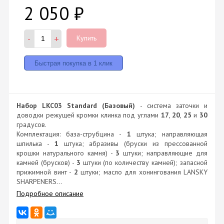
2 050
₽
-
+
Купить
Набор LKC03 Standard (Базовый)
- система заточки и
доводки режущей кромки клинка под углами
17
,
20
,
25
и
30
градусов.
Комплектация: база-струбцина -
1
штука; направляющая
шпилька -
1
штука; абразивы (бруски из прессованной
крошки натурального камня) -
3
штуки; направляющие для
камней (брусков) -
3
штуки (по количеству камней); запасной
прижимной винт -
2
штуки; масло для хонингования LANSKY
SHARPENERS...
Подробное описание