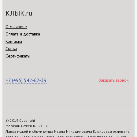
КЛЫК.ru
О магазине
Оплата и доставка
Контакты
Статьи
Сертификаты
+7 (495) 542-67-39
Заказать звонок
© 2019 Copyright
Магазин ножей КЛЫК.РУ
Лавка ножей и сбруи купца Ивана Никодимовича Клыкруева основана
лета 1427 от Р.Х.в Касимове Рязанской украины Все права защищены