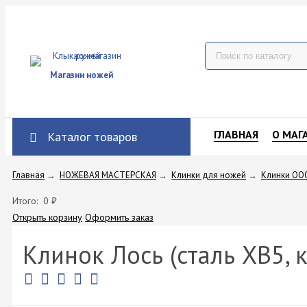
Магазин ножей
ГЛАВНАЯ
О МАГ
Каталог товаров
Главная
→
НОЖЕВАЯ МАСТЕРСКАЯ
→
Клинки для ножей
→
Клинки ОО
Итого:
0
₽
Открыть корзину
Оформить заказ
Клинок Лось (сталь ХВ5, 