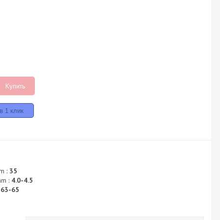
Купить
m :
35
mm :
4.0-4.5
:
63-65