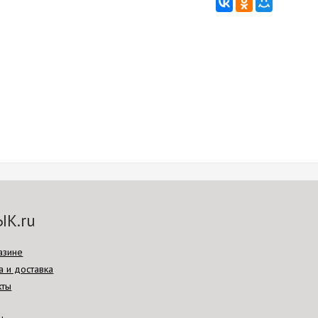
ЫК.ru
азине
а и доставка
кты