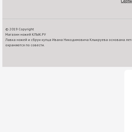
Серти
© 2019 Copyright
Магазин ножей КЛЫК.РУ
Лавка ножей и сбруи купца Ивана Никодимовича Клыкруева основана лета
охраняются по совести.