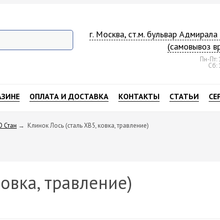
г. Москва, ст.м. бульвар Адмирал
(самовывоз в
Пн-Пт: 
Сб: 
АЗИНЕ
ОПЛАТА И ДОСТАВКА
КОНТАКТЫ
СТАТЬИ
СЕ
О Стан
→
Клинок Лось (сталь ХВ5, ковка, травление)
ковка, травление)