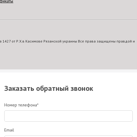
фикаты
 1427 от Р.Х.в Касимове Рязанской украины Все права защищены правдой и
Заказать обратный звонок
Номер телефона*
Email