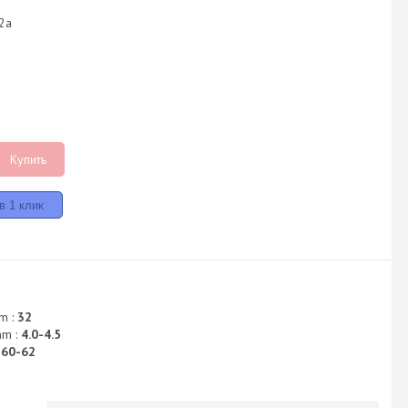
12a
Купить
m :
32
mm :
4.0-4.5
:
60-62