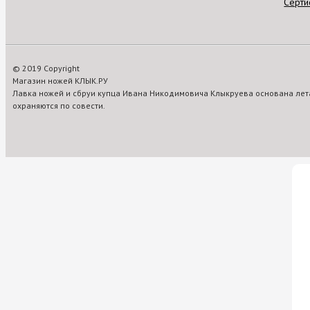
Серти
© 2019 Copyright
Магазин ножей КЛЫК.РУ
Лавка ножей и сбруи купца Ивана Никодимовича Клыкруева основана лета
охраняются по совести.