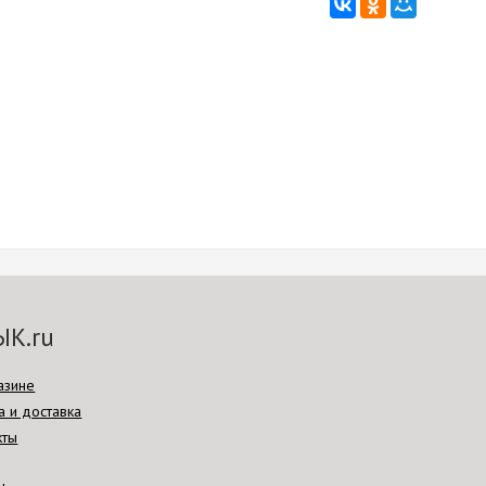
ЫК.ru
азине
а и доставка
кты