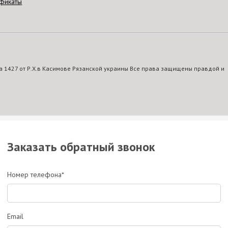
фикаты
 1427 от Р.Х.в Касимове Рязанской украины Все права защищены правдой и
Заказать обратный звонок
Номер телефона*
Email