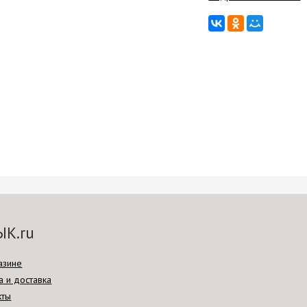
ЫК.ru
азине
а и доставка
кты