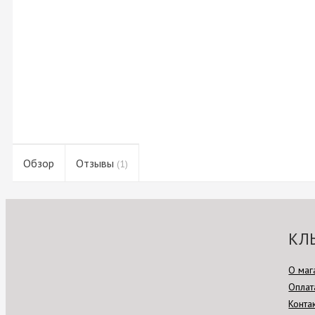
Обзор
Отзывы
(1)
КЛ
О маг
Оплат
Конта