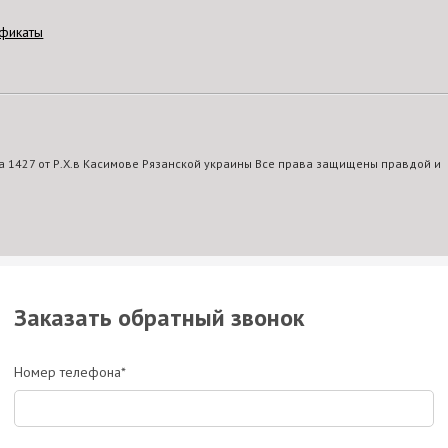
фикаты
 1427 от Р.Х.в Касимове Рязанской украины Все права защищены правдой и
Заказать обратный звонок
Номер телефона*