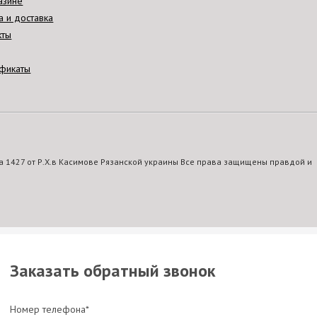
азине
а и доставка
кты
фикаты
 1427 от Р.Х.в Касимове Рязанской украины Все права защищены правдой и
Заказать обратный звонок
Номер телефона*