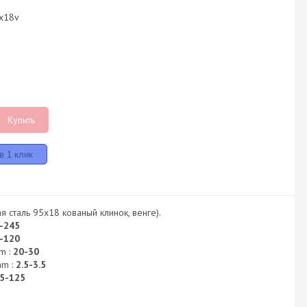
5x18v
Купить
 сталь 95х18 кованый клинок, венге).
-245
-120
m :
20-30
mm :
2.5-3.5
5-125