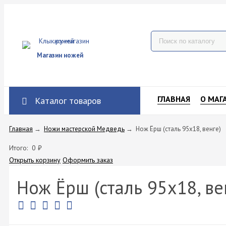
Магазин ножей
ГЛАВНАЯ
О МАГ
Каталог товаров
Главная
→
Ножи мастерской Медведь
→
Нож Ёрш (сталь 95х18, венге)
Итого:
0
₽
Открыть корзину
Оформить заказ
Нож Ёрш (сталь 95х18, ве