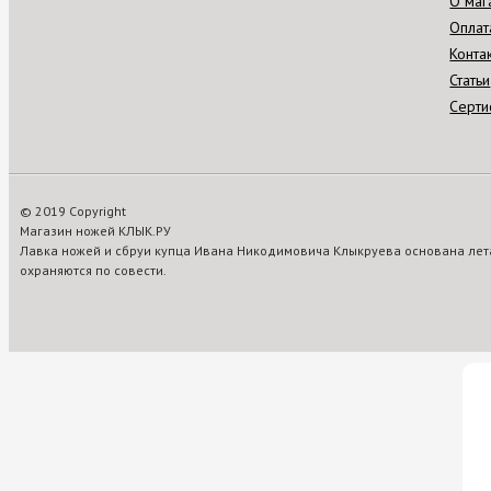
О маг
Оплат
Конта
Статьи
Серти
© 2019 Copyright
Магазин ножей КЛЫК.РУ
Лавка ножей и сбруи купца Ивана Никодимовича Клыкруева основана лета
охраняются по совести.